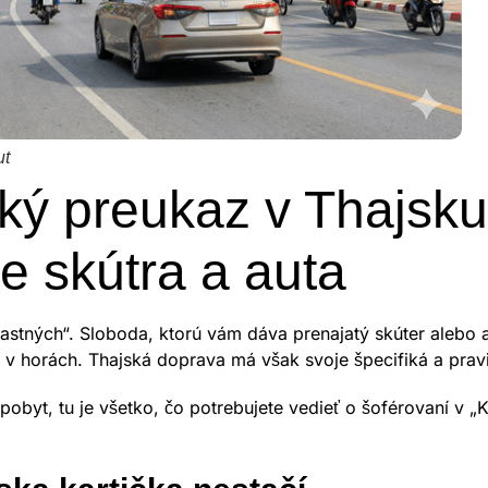
ut
ký preukaz v Thajsku:
e skútra a auta
vlastných“. Sloboda, ktorú vám dáva prenajatý skúter alebo 
y v horách. Thajská doprava má však svoje špecifiká a pravi
obyt, tu je všetko, čo potrebujete vedieť o šoférovaní v „