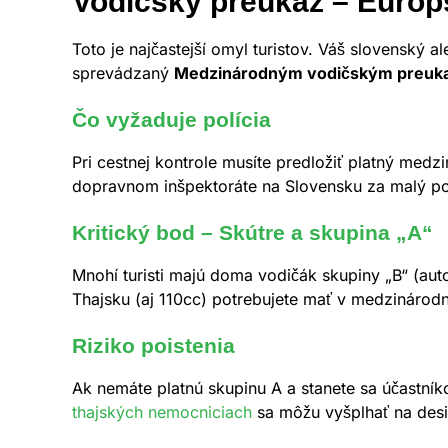
Vodičský preukaz – Európs
Toto je najčastejší omyl turistov. Váš slovenský 
sprevádzaný
Medzinárodným vodičským preuk
Čo vyžaduje polícia
Pri cestnej kontrole musíte predložiť platný me
dopravnom inšpektoráte na Slovensku za malý po
Kritický bod – Skútre a skupina „A“
Mnohí turisti majú doma vodičák skupiny „B“ (aut
Thajsku (aj 110cc) potrebujete mať v medzináro
Riziko poistenia
Ak nemáte platnú skupinu A a stanete sa účastník
thajských nemocniciach
sa môžu vyšplhať na desiat