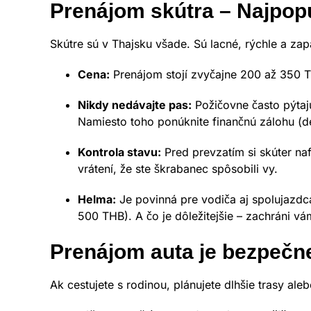
Prenájom skútra – Najpop
Skútre sú v Thajsku všade. Sú lacné, rýchle a zap
Cena:
Prenájom stojí zvyčajne 200 až 350 T
Nikdy nedávajte pas:
Požičovne často pýtaj
Namiesto toho ponúknite finančnú zálohu (d
Kontrola stavu:
Pred prevzatím si skúter na
vrátení, že ste škrabanec spôsobili vy.
Helma:
Je povinná pre vodiča aj spolujazdca
500 THB). A čo je dôležitejšie – zachráni vá
Prenájom auta je bezpečne
Ak cestujete s rodinou, plánujete dlhšie trasy ale