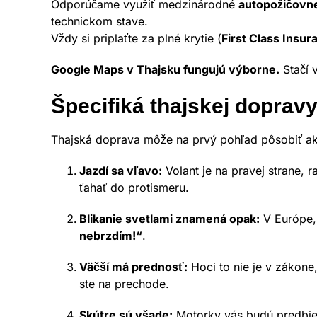
Odporúčame využiť medzinárodné
autopožičovn
technickom stave.
Vždy si priplaťte za plné krytie (
First Class Insur
Google Maps v Thajsku fungujú výborne.
Stačí 
Špecifiká thajskej dopravy
Thajská doprava môže na prvý pohľad pôsobiť ako
Jazdí sa vľavo:
Volant je na pravej strane,
ťahať do protismeru.
Blikanie svetlami znamená opak:
V Európe, 
nebrzdím!“
.
Väčší má prednosť:
Hoci to nie je v zákone,
ste na prechode.
Skútre sú všade:
Motorky vás budú predbieha