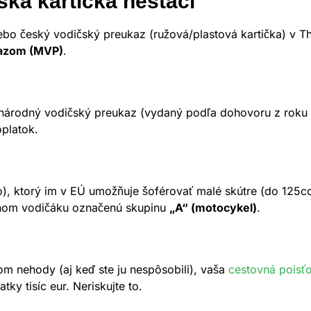
ka kartička nestačí
alebo český vodičský preukaz (ružová/plastová kartička) v 
azom (MVP)
.
dzinárodný vodičský preukaz (vydaný podľa dohovoru z roku
platok.
o), ktorý im v EÚ umožňuje šoférovať malé skútre (do 125c
dnom vodičáku označenú skupinu
„A“ (motocykel)
.
om nehody (aj keď ste ju nespôsobili), vaša
cestovná poisť
ky tisíc eur. Neriskujte to.