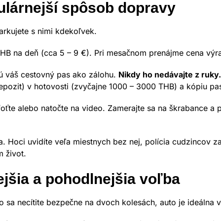
ulárnejší spôsob dopravy
arkujete s nimi kdekoľvek.
HB na deň (cca 5 – 9 €). Pri mesačnom prenájme cena výra
ú váš cestovný pas ako zálohu.
Nikdy ho nedávajte z ruky.
epozit) v hotovosti (zvyčajne 1000 – 3000 THB) a kópiu pa
foťte alebo natočte na video. Zamerajte sa na škrabance a 
. Hoci uvidíte veľa miestnych bez nej, polícia cudzincov 
m život.
jšia a pohodlnejšia voľba
bo sa necítite bezpečne na dvoch kolesách, auto je ideálna 