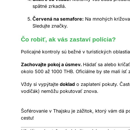
spätné zrkadlá.
Červená na semafore:
Na mnohých križovatk
Sledujte značky.
Čo robiť, ak vás zastaví polícia?
Policajné kontroly sú bežné v turistických oblast
Zachovajte pokoj a úsmev.
Hádať sa alebo kričať
okolo 500 až 1000 THB. Oficiálne by ste mali ísť za
Vždy si vypýtajte
doklad
o zaplatení pokuty. Často
vodičák) nemôžu pokutovať znova.
Šoférovanie v Thajsku je zážitok, ktorý vám dá po
cestu!