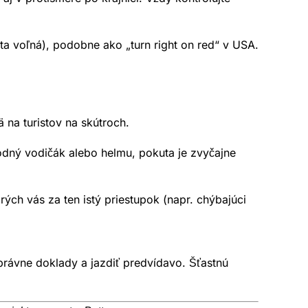
a voľná), podobne ako „turn right on red“ v USA.
 na turistov na skútroch.
dný vodičák alebo helmu, pokuta je zvyčajne
rých vás za ten istý priestupok (napr. chýbajúci
správne doklady a jazdiť predvídavo. Šťastnú