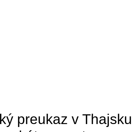
ÚVOD
PROJEKTY
SLUŽBY
LOKALITY
ký preukaz v Thajsku: