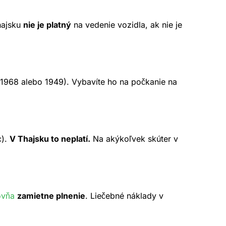
Thajsku
nie je platný
na vedenie vozidla, ak nie je
 1968 alebo 1949). Vybavíte ho na počkanie na
c).
V Thajsku to neplatí.
Na akýkoľvek skúter v
ovňa
zamietne plnenie
. Liečebné náklady v