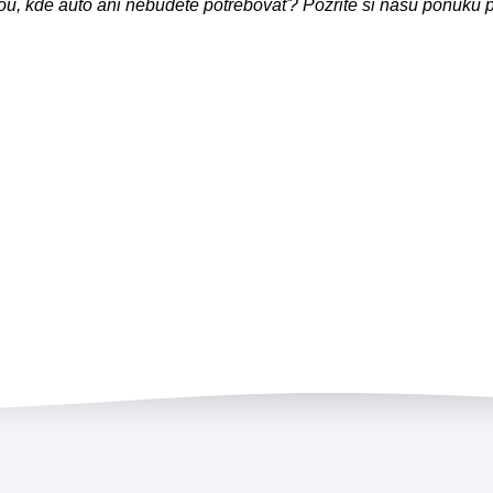
u, kde auto ani nebudete potrebovať? Pozrite si našu ponuku pr