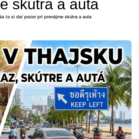
e skútra a auta
a čo si dať pozor pri prenájme skútra a auta