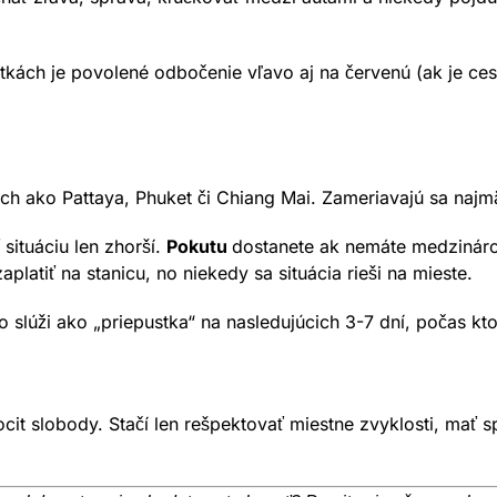
ách je povolené odbočenie vľavo aj na červenú (ak je cest
iach ako Pattaya, Phuket či Chiang Mai. Zameriavajú sa najmä
 situáciu len zhorší.
Pokutu
dostanete ak nemáte medzináro
platiť na stanicu, no niekedy sa situácia rieši na mieste.
 slúži ako „priepustka“ na nasledujúcich 3-7 dní, počas kto
cit slobody. Stačí len rešpektovať miestne zvyklosti, mať 