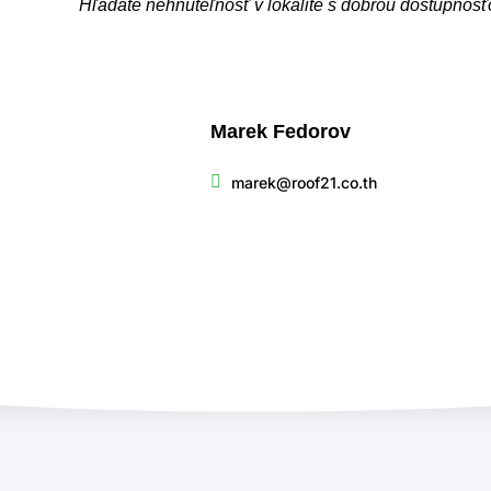
Hľadáte nehnuteľnosť v lokalite s dobrou dostupnosťo
Marek Fedorov
marek@roof21.co.th