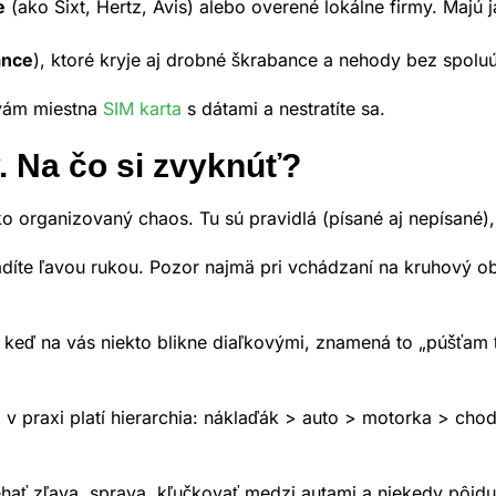
e
(ako Sixt, Hertz, Avis) alebo overené lokálne firmy. Maj
ance
), ktoré kryje aj drobné škrabance a nehody bez spoluú
vám miestna
SIM karta
s dátami a nestratíte sa.
. Na čo si zvyknúť?
 organizovaný chaos. Tu sú pravidlá (písané aj nepísané),
 radíte ľavou rukou. Pozor najmä pri vchádzaní na kruhový
keď na vás niekto blikne diaľkovými, znamená to „púšťam 
 v praxi platí hierarchia: náklaďák > auto > motorka > chod
ť zľava, sprava, kľučkovať medzi autami a niekedy pôjdu a