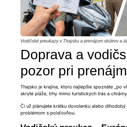
Vodičské preukazy v Thajsku a prenájom skútrov a á
Doprava a vodičs
pozor pri prenájm
Thajsko je krajina, ktorú najlepšie spoznáte „po 
skryté pláže, trhy mimo turistických trás a chrám
Či už plánujete krátku dovolenku alebo dlhodobý p
problémom s poisťovňou.