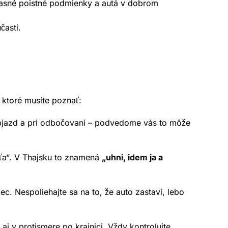
ú jasné poistné podmienky a autá v dobrom
časti.
 ktoré musíte poznať:
 objazd a pri odbočovaní – podvedome vás to môže
ťa“. V Thajsku to znamená
„uhni, idem ja a
ec. Nespoliehajte sa na to, že auto zastaví, lebo
j v protismere po krajnici. Vždy kontrolujte